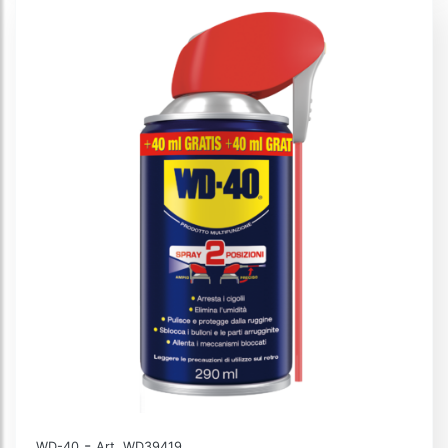
-
WD-40
Art. WD39419