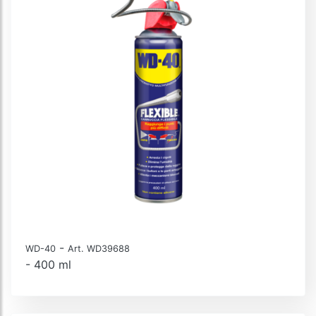
-
WD-40
Art. WD39688
- 400 ml