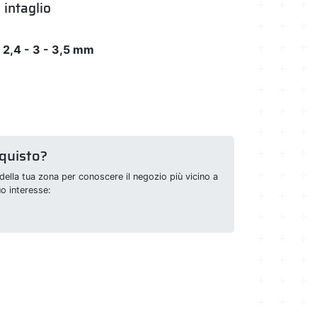
 intaglio
 - 2,4 - 3 - 3,5 mm
cquisto?
della tua zona per conoscere il negozio più vicino a
uo interesse: