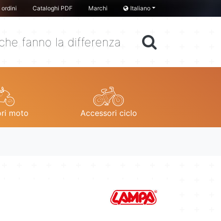
ordini
Cataloghi PDF
Marchi
Italiano
che fanno la differenza
ri moto
Accessori ciclo