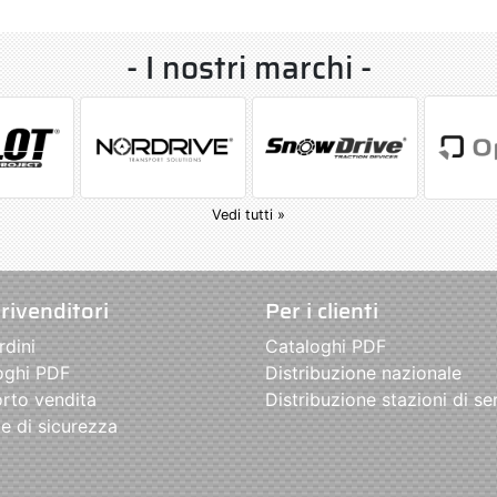
- I nostri marchi -
Vedi tutti »
 rivenditori
Per i clienti
rdini
Cataloghi PDF
oghi PDF
Distribuzione nazionale
rto vendita
Distribuzione stazioni di se
e di sicurezza