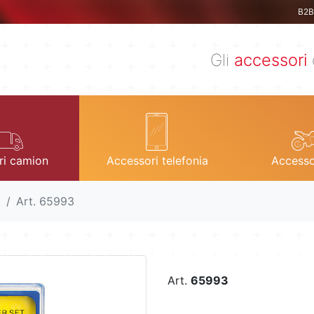
B2B 
Gli
accessori
ri camion
Accessori telefonia
Accesso
i
Art. 65993
Art.
65993