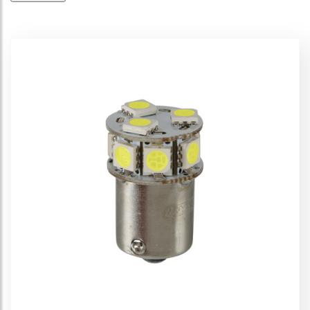
Luces de led - P21W
Luces de led - P21/5W
Luces de led - PY21W
Luces de led - R5W-R10W
Luces de led - R11
Luces de led - Siluro
Luces de led - T3
Luces de led - T5
Luces de led - T10-T15
Luces de led - T4W
Bombillas Multi-Led
Paneles de led
DRL-KIT, Kit de conversion de luz diurna
DRL Modules, Módulos LED para luces de circulación diurna