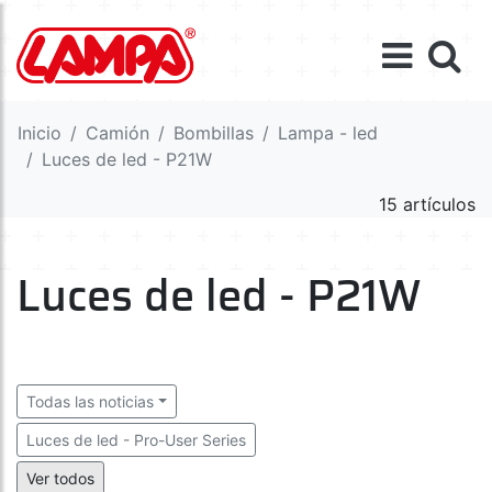
Inicio
Camión
Bombillas
Lampa - led
Luces de led - P21W
15 artículos
Luces de led - P21W
Todas las noticias
Luces de led - Pro-User Series
Luces de led - H1-H3-H4...
Luces de led - B8,5d
Ver todos