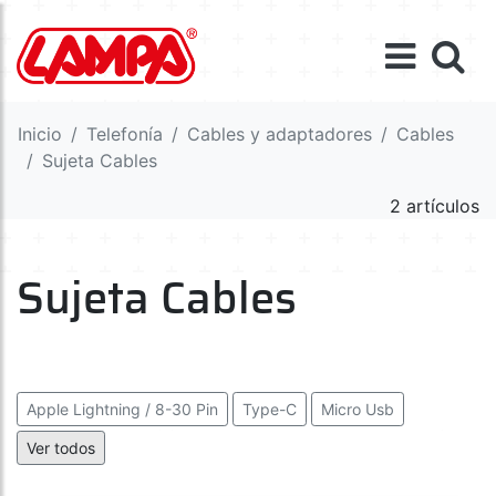
Inicio
Telefonía
Cables y adaptadores
Cables
Sujeta Cables
2 artículos
Sujeta Cables
Apple Lightning / 8-30 Pin
Type-C
Micro Usb
Conector múltiple
Mini Usb / Usb 3.0 / Samsung Dock
Ver todos
Otg
Aux
Sujeta Cables