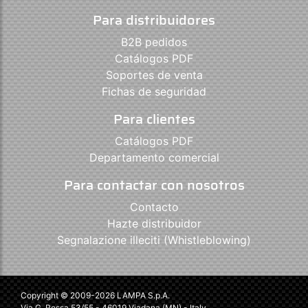
Para distribuidores
B2B pedidos
Catálogos PDF
Soportes de venta
Fichas de seguridad
Para clientes
Catálogos PDF
Departamento comercial
Para contactar con nosotros
Contacto
Hazte distribuidor
Segnalazione illeciti (Whistleblowing)
Copyright © 2009-2026 LAMPA S.p.A.
Via G. Rossa 53/55 - 46019 Viadana (MN) - Italy