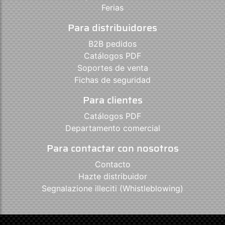
Ferias
Para distribuidores
B2B pedidos
Catálogos PDF
Soportes de venta
Fichas de seguridad
Para clientes
Catálogos PDF
Departamento comercial
Para contactar con nosotros
Contacto
Hazte distribuidor
Segnalazione illeciti (Whistleblowing)