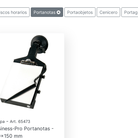
iscos horarios
Portanotas
Portaobjetos
Cenicero
Portag
-
pa
Art. 65473
iness-Pro Portanotas -
0x150 mm