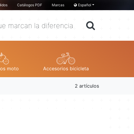
idos
Catálogos PDF
Marcas
Español
e marcan la diferencia
ios moto
Accesorios bicicleta
2 artículos