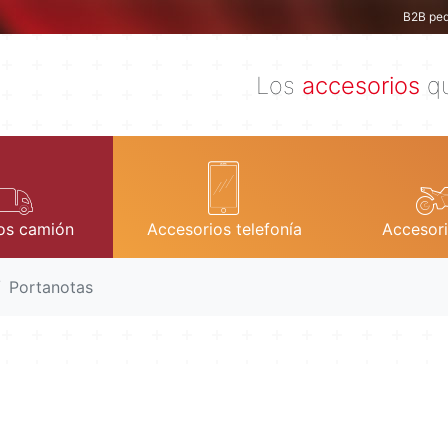
B2B ped
Los
accesorios
qu
os camión
Accesorios telefonía
Accesor
Portanotas