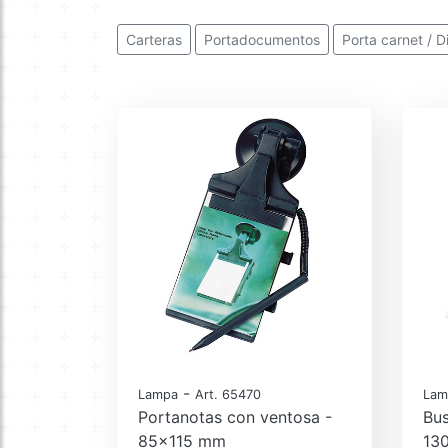
Carteras
Portadocumentos
Porta carnet / D
-
Lampa
Art. 65470
Lam
Portanotas con ventosa -
Bus
85x115 mm
13