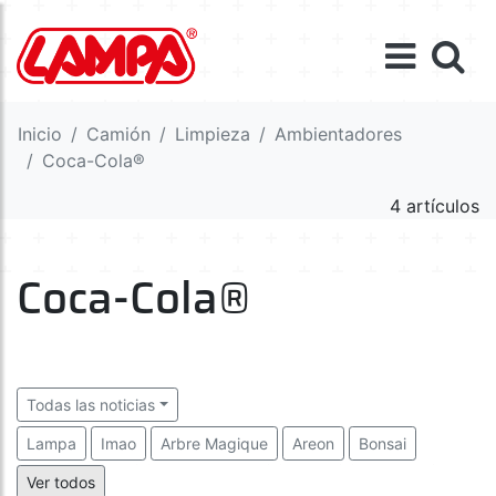
Inicio
Camión
Limpieza
Ambientadores
Coca-Cola®
4 artículos
Coca-Cola®
Todas las noticias
Lampa
Imao
Arbre Magique
Areon
Bonsai
Coca-Cola®
Danny the dog
Osram
Power Air
Ver todos