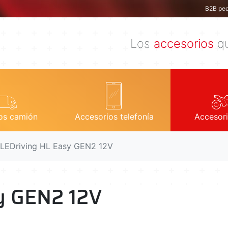
B2B ped
Los
accesorios
qu
os camión
Accesorios telefonía
Accesor
LEDriving HL Easy GEN2 12V
y GEN2 12V