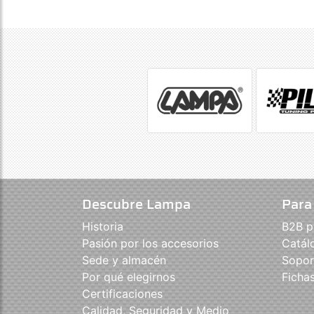
Descubre Lampa
Para
Historia
B2B p
Pasión por los accesorios
Catál
Sede y almacén
Sopor
Por qué elegirnos
Ficha
Certificaciones
Calidad, Seguridad y Medio