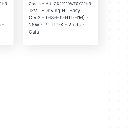
-
2HB
Osram
Art. O64211DWESY22HB
12V LEDriving HL Easy
Gen2 - (H8-H9-H11-H16) -
 -
26W - PGJ19-X - 2 uds -
Caja