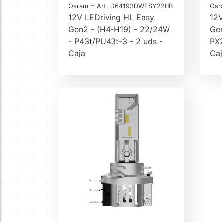
-
Osram
Art. O64193DWESY22HB
Osr
12V LEDriving HL Easy
12V
Gen2 - (H4-H19) - 22/24W
Gen
- P43t/PU43t-3 - 2 uds -
PX2
Caja
Ca