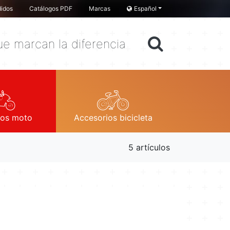
idos
Catálogos PDF
Marcas
Español
e marcan la diferencia
ios moto
Accesorios bicicleta
5 artículos