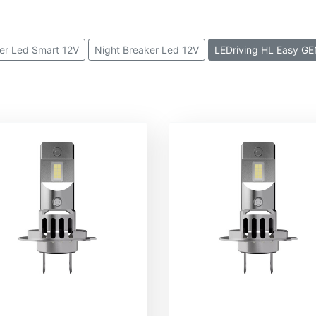
er Led Smart 12V
Night Breaker Led 12V
LEDriving HL Easy G
 NXT
LEDriving XTR 12V
LEDriving FL 12V
LEDriving SL
LED
Retrofit Led Standard 12V