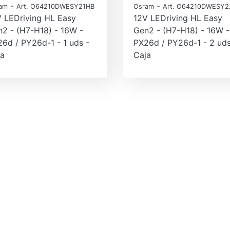
-
-
am
Art. O64210DWESY21HB
Osram
Art. O64210DWESY2
 LEDriving HL Easy
12V LEDriving HL Easy
2 - (H7-H18) - 16W -
Gen2 - (H7-H18) - 16W -
6d / PY26d-1 - 1 uds -
PX26d / PY26d-1 - 2 uds
ja
Caja