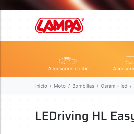
Accesorios coche
Accesori
Inicio
Moto
Bombillas
Osram - led
LEDriving HL Eas