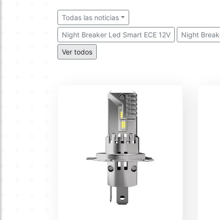
Todas las noticias
Night Breaker Led Smart ECE 12V
Night Break
LEDriving HL Bright 12V
LEDriving HL Intense
Ver todos
LEDriving Retrofit Led Premium 12V
LEDriving 