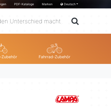
ngen
PDF-Kataloge
Marken
Deutsch
en Unterschied macht
-Zubehör
Fahrrad-Zubehör