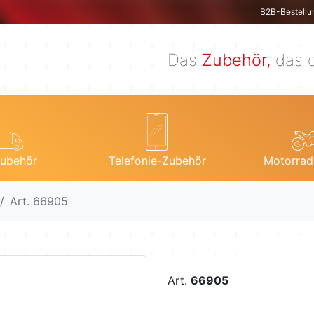
B2B-Bestellu
Das
Zubehör,
das d
ubehör
Telefonie-Zubehör
Motorrad
Art. 66905
Art.
66905