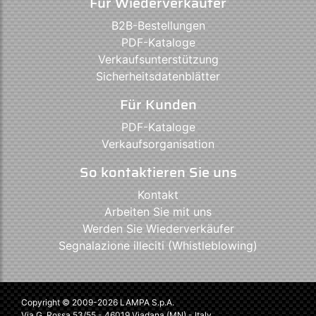
Für Wiederverkäufer
B2B-Bestellungen
PDF-Kataloge
Verkaufsunterstützung
Sicherheitsdatenblätter
Für Kunden
PDF-Kataloge
Verkaufsorganisation
So kontaktieren Sie uns
Kontakt
Arbeiten Sie mit uns
Werden Sie Wiederverkäufer
Segnalazione illeciti (Whistleblowing)
Copyright © 2009-2026 LAMPA S.p.A.
Via G. Rossa 53/55 - 46019 Viadana (MN) - Italy