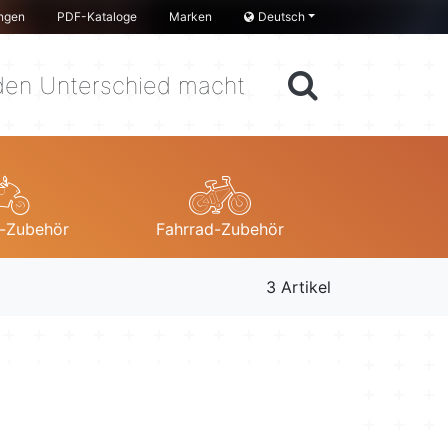
ngen
PDF-Kataloge
Marken
Deutsch
en Unterschied macht
-Zubehör
Fahrrad-Zubehör
3 Artikel