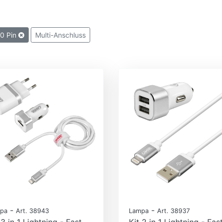
30 Pin
Multi-Anschluss
-
-
pa
Art. 38943
Lampa
Art. 38937
 3 in 1 Lightning - Fast
Kit 2 in 1 Lightning - Fas