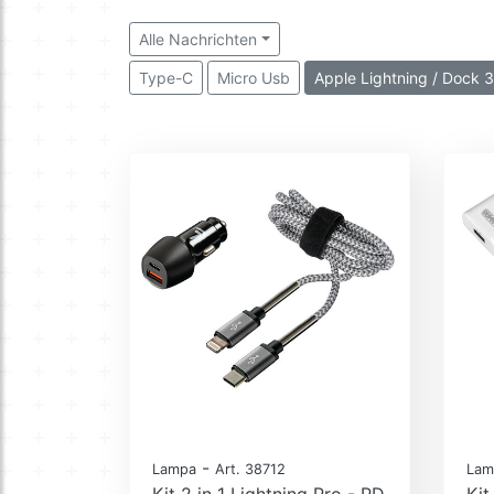
Alle Nachrichten
Type-C
Micro Usb
Apple Lightning / Dock 
-
Lampa
Art. 38712
Lam
Kit 2 in 1 Lightning Pro - PD
Kit