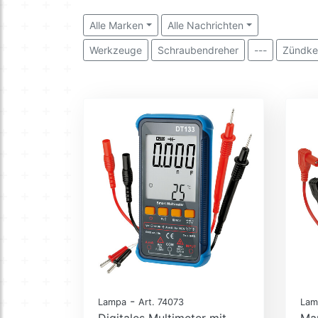
Alle Marken
Alle Nachrichten
Werkzeuge
Schraubendreher
---
Zündke
-
Lampa
Art. 74073
Lam
Digitales Multimeter mit
Man