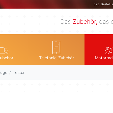
B2B-Bestellu
Das
Zubehör,
das d
ubehör
Telefonie-Zubehör
Motorrad
euge
Tester