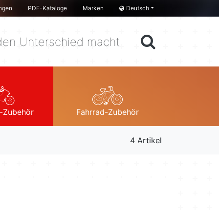
ngen
PDF-Kataloge
Marken
Deutsch
en Unterschied macht
-Zubehör
Fahrrad-Zubehör
4 Artikel