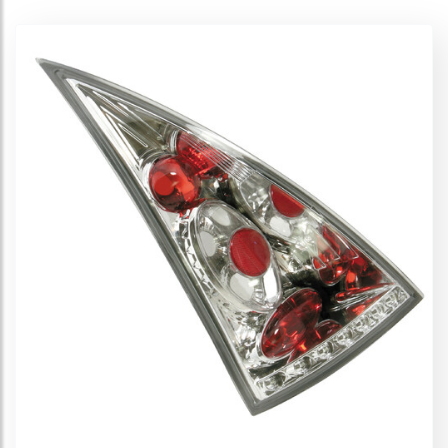
Fiat Punto
Fiat Stilo
Ford Escort
Ford Fiesta III
Ford Fiesta IV
Ford Fiesta V
Ford Focus
Honda Civic
Opel Astra F
Opel Astra G
Opel Calibra
Opel Corsa
Opel Tigra
Opel Vectra
Peugeot 206
Peugeot 207
Peugeot 306
Peugeot 307
Peugeot 406
Porsche Boxster
Renault Clio
Renault Laguna
Renault Megane
Renault Twingo
Rover - Mg
Seat Cordoba
Seat Ibiza
Seat Leon
Skoda
Subaru
Toyota Corolla
Toyota Yaris
Volkswagen Bora/Jetta
Volkswagen Golf II
Volkswagen Golf III
Volkswagen Golf IV
Volkswagen Golf V
Volkswagen Passat
Volkswagen Polo