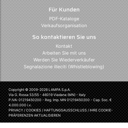
Für Kunden
PDF-Kataloge
Verkaufsorganisation
So kontaktieren Sie uns
Kontakt
Arbeiten Sie mit uns
Werden Sie Wiederverkäufer
Segnalazione illeciti (Whistleblowing)
Copyright © 2009-2026 LAMPA S.p.A.
Via G. Rossa 53/55 - 46019 Viadana (MN) - Italy
P.IVA: 01219450200 - Reg. Imp. MN 01219450200 - Cap. Soc. €
4.000.000 i.v.
PRIVACY
/
COOKIES
/
HAFTUNGSAUSSCHLUSS
/
IHRE COOKIE-
PRÄFERENZEN AKTUALISIEREN