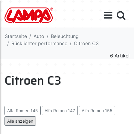
Startseite
Auto
Beleuchtung
Rücklichter performance
Citroen C3
6 Artikel
Citroen C3
Alfa Romeo 145
Alfa Romeo 147
Alfa Romeo 155
Audi A3
Audi A4
Bmw E36
Bmw E46
Citroen C2
Alle anzeigen
Citroen C3
Citroen C4
Citroen Saxo
Citroen Xsara