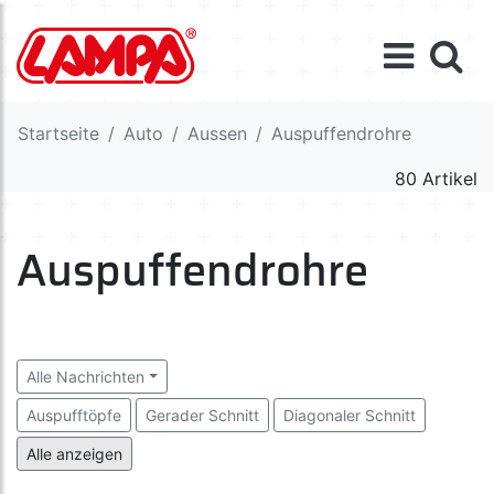
Startseite
Auto
Aussen
Auspuffendrohre
80 Artikel
Auspuffendrohre
Alle Nachrichten
Auspufftöpfe
Gerader Schnitt
Diagonaler Schnitt
Kurven
Bogen
Doppelt
Spezialeffekte
Alle anzeigen