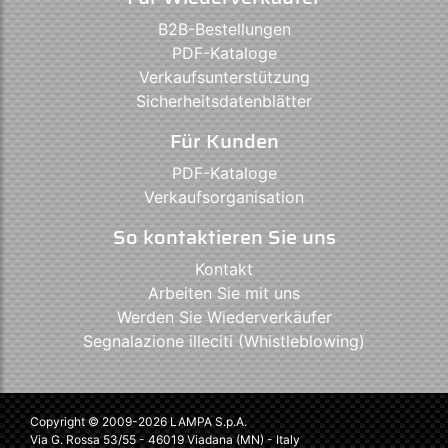
B2B-Bestellungen
PDF-Kataloge
Verkaufsunterstützung
Sicherheitsdatenblätter
Für Kunden
PDF-Kataloge
Verkaufsorganisation
So kontaktieren Sie uns
Kontakt
Arbeiten Sie mit uns
Werden Sie Wiederverkäufer
Segnalazione illeciti (Whistleblowing)
Copyright © 2009-2026 LAMPA S.p.A.
Via G. Rossa 53/55 - 46019 Viadana (MN) - Italy