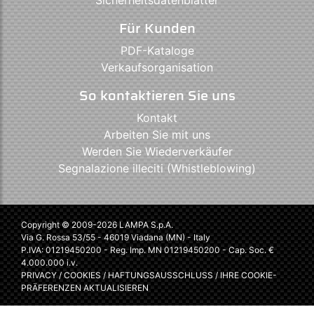
Für Kunden
PDF-Kataloge
Verkaufsorganisation
So kontaktieren Sie uns
Kontakt
Arbeiten Sie mit uns
Werden Sie Wiederverkäufer
Segnalazione illeciti (Whistleblowing)
Copyright © 2009-2026 LAMPA S.p.A.
Via G. Rossa 53/55 - 46019 Viadana (MN) - Italy
P.IVA: 01219450200 - Reg. Imp. MN 01219450200 - Cap. Soc. €
4.000.000 i.v.
PRIVACY
/
COOKIES
/
HAFTUNGSAUSSCHLUSS
/
IHRE COOKIE-
PRÄFERENZEN AKTUALISIEREN