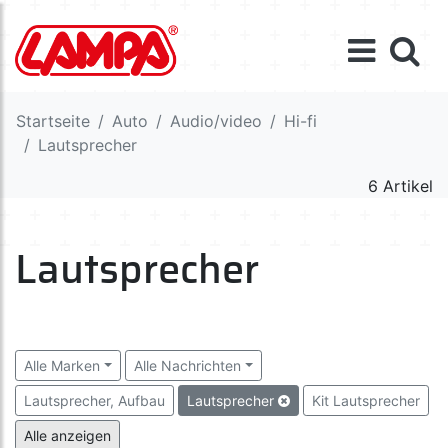
Startseite
Auto
Audio/video
Hi-fi
Lautsprecher
6 Artikel
Lautsprecher
Alle Marken
Alle Nachrichten
Lautsprecher, Aufbau
Lautsprecher
Kit Lautsprecher
Verstärker
Equalizer
Kondensatoren
Verkabelung
Alle anzeigen