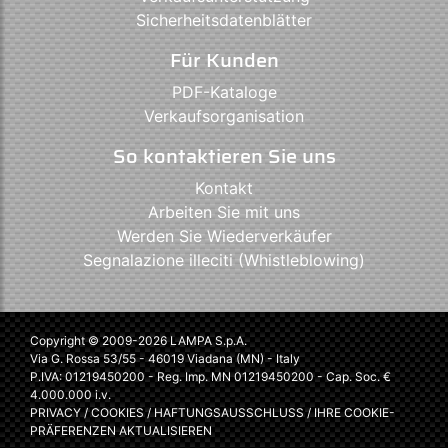
Sicherheitsdatenblätter
Für Kunden
PDF-Kataloge
Verkaufsorganisation
So kontaktieren Sie uns
Kontakt
Arbeiten Sie mit uns
Werden Sie Wiederverkäufer
Segnalazione illeciti (Whistleblowing)
Copyright © 2009-2026 LAMPA S.p.A.
Via G. Rossa 53/55 - 46019 Viadana (MN) - Italy
P.IVA: 01219450200 - Reg. Imp. MN 01219450200 - Cap. Soc. €
4.000.000 i.v.
PRIVACY
/
COOKIES
/
HAFTUNGSAUSSCHLUSS
/
IHRE COOKIE-
PRÄFERENZEN AKTUALISIEREN