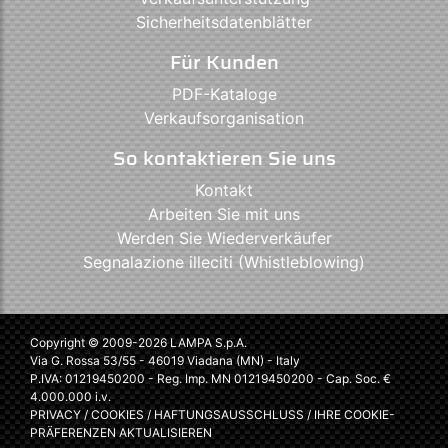
Sicherheitsdatenblätter
Für Kunden
PDF-Kataloge
Verkaufsorganisation
So kontaktieren Sie uns
Kontakt
Arbeiten Sie mit uns
Werden Sie Wiederverkäufer
Segnalazione illeciti (Whistleblowing)
Copyright © 2009-2026 LAMPA S.p.A.
Via G. Rossa 53/55 - 46019 Viadana (MN) - Italy
P.IVA: 01219450200 - Reg. Imp. MN 01219450200 - Cap. Soc. €
4.000.000 i.v.
PRIVACY
/
COOKIES
/
HAFTUNGSAUSSCHLUSS
/
IHRE COOKIE-
PRÄFERENZEN AKTUALISIEREN