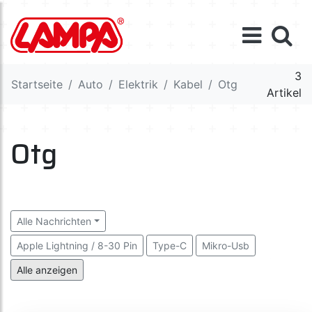
3
Startseite
Auto
Elektrik
Kabel
Otg
Artikel
Otg
Alle Nachrichten
Apple Lightning / 8-30 Pin
Type-C
Mikro-Usb
Multi-Anschluss
Mini-Usb / Usb 3.0 / Samsung Dock
Alle anzeigen
Otg
Aux
Kabelhalter