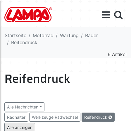
Startseite
Motorrad
Wartung
Räder
Reifendruck
6 Artikel
Reifendruck
Alle Nachrichten
Radhalter
Werkzeuge Radwechsel
Reifendruck
Ventilkappen
Kit Reifenreparatur
Alle anzeigen