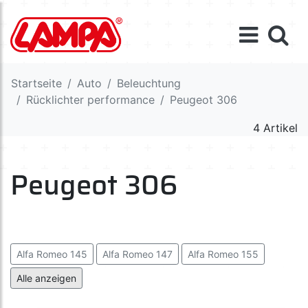
Startseite
Auto
Beleuchtung
Rücklichter performance
Peugeot 306
4 Artikel
Peugeot 306
Alfa Romeo 145
Alfa Romeo 147
Alfa Romeo 155
Audi A3
Audi A4
Bmw E36
Bmw E46
Citroen C2
Alle anzeigen
Citroen C3
Citroen C4
Citroen Saxo
Citroen Xsara