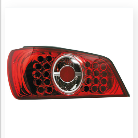
Fiat Punto
Fiat Stilo
Ford Escort
Ford Fiesta III
Ford Fiesta IV
Ford Fiesta V
Ford Focus
Honda Civic
Opel Astra F
Opel Astra G
Opel Calibra
Opel Corsa
Opel Tigra
Opel Vectra
Peugeot 206
Peugeot 207
Peugeot 306
Peugeot 307
Peugeot 406
Porsche Boxster
Renault Clio
Renault Laguna
Renault Megane
Renault Twingo
Rover - Mg
Seat Cordoba
Seat Ibiza
Seat Leon
Skoda
Subaru
Toyota Corolla
Toyota Yaris
Volkswagen Bora/Jetta
Volkswagen Golf II
Volkswagen Golf III
Volkswagen Golf IV
Volkswagen Golf V
Volkswagen Passat
Volkswagen Polo