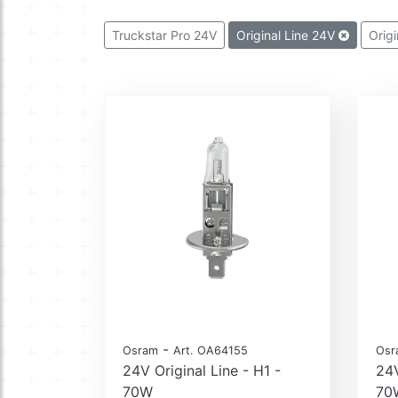
Truckstar Pro 24V
Original Line 24V
Orig
-
Osram
Art. OA64155
Osr
24V Original Line - H1 -
24V
70W
70