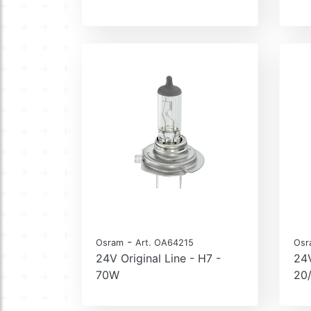
-
Osram
Art. OA64215
Osr
24V Original Line - H7 -
24V
70W
20