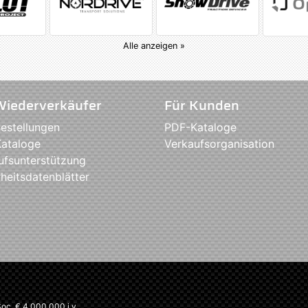
Alle anzeigen »
Wiederverkäufer
Für Kunden
estellungen
PDF-Kataloge
ataloge
Verkaufsorganisation
ufsunterstützung
heitsdatenblätter
c. € 4.000.000 i.v.