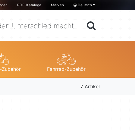
ngen
PDF-Kataloge
Marken
Deutsch
en Unterschied macht
-Zubehör
Fahrrad-Zubehör
7 Artikel