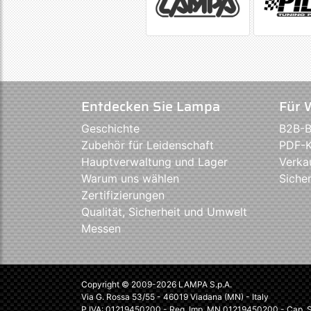
Entdecken Sie Lampa
Für 
Geschichte
B2B-B
Zubehör für Leidenschaft
PDF-K
Hauptverwaltung und Lager
Verka
Warum uns wählen
Sicher
Zertifizierungen
Qualität, Sicherheit und Umwelt
Messen
Copyright © 2009-2026 LAMPA S.p.A.
Via G. Rossa 53/55 - 46019 Viadana (MN) - Italy
P.IVA: 01219450200 - Reg. Imp. MN 01219450200 - Cap. So