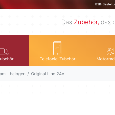
B2B-Bestellu
Das
Zubehör,
das d
ubehör
Telefonie-Zubehör
Motorrad
am - halogen
Original Line 24V