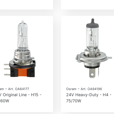
-
-
am
Art. OA64177
Osram
Art. OA94196
 Original Line - H15 -
24V Heavy-Duty - H4 -
/60W
75/70W