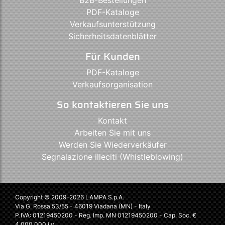
PDF-Kataloge
Verkaufsunterstützung
Sicherheitsdatenblätter
Für Kunden
PDF-Kataloge
Verkaufsorganisation
So kontaktieren Sie uns
Kontakt
Arbeiten Sie mit uns
Werden Sie Wiederverkäufer
Segnalazione illeciti (Whistleblowing)
Copyright © 2009-2026 LAMPA S.p.A.
Via G. Rossa 53/55 - 46019 Viadana (MN) - Italy
P.IVA: 01219450200 - Reg. Imp. MN 01219450200 - Cap. Soc. €
4.000.000 i.v.