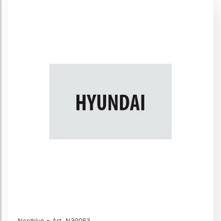
-
Nordrive
Art. N30063