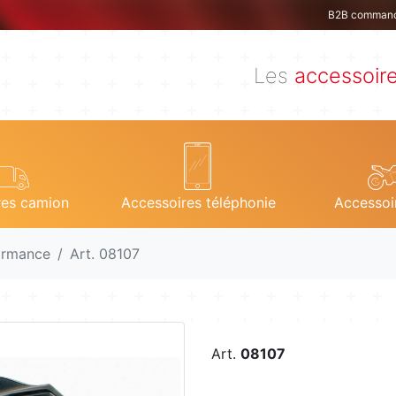
B2B comman
Les
accessoir
res camion
Accessoires téléphonie
Accessoi
ormance
Art. 08107
Art.
08107