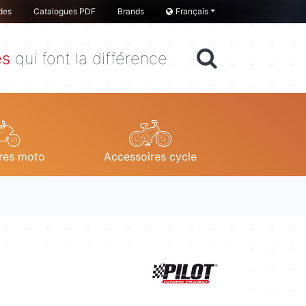
des
Catalogues PDF
Brands
Français
es
qui font la différence
res moto
Accessoires cycle