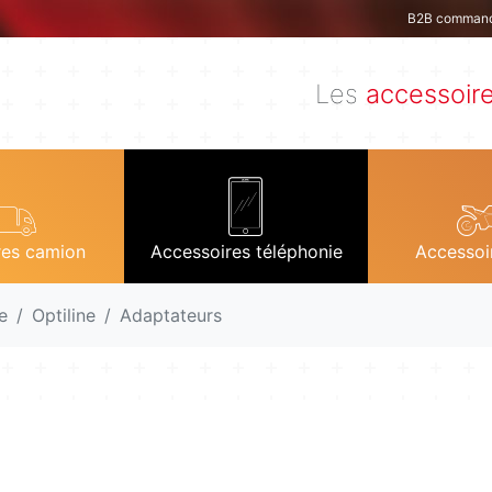
B2B comman
Les
accessoir
res camion
Accessoires téléphonie
Accessoi
e
Optiline
Adaptateurs