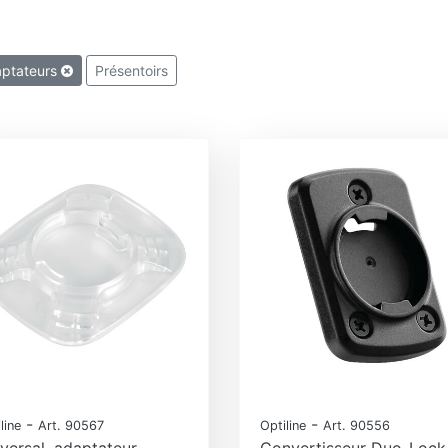
ptateurs
Présentoirs
-
-
line
Art. 90567
Optiline
Art. 90556
versal, adaptateur
Convertisseur Duo-Lock