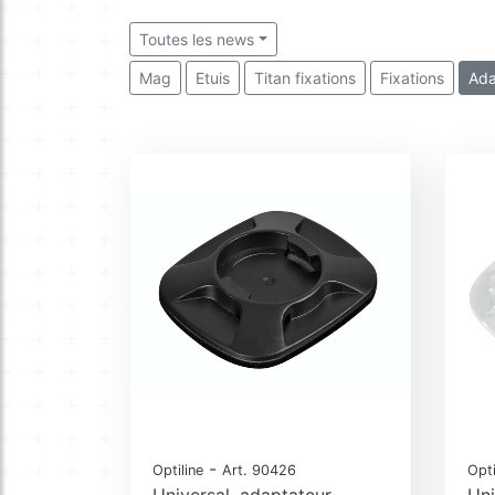
Toutes les news
Mag
Etuis
Titan fixations
Fixations
Ada
-
Optiline
Art. 90426
Opti
Universal, adaptateur
Uni