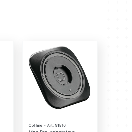
-
Optiline
Art. 91810
Mag Pro, adaptateur