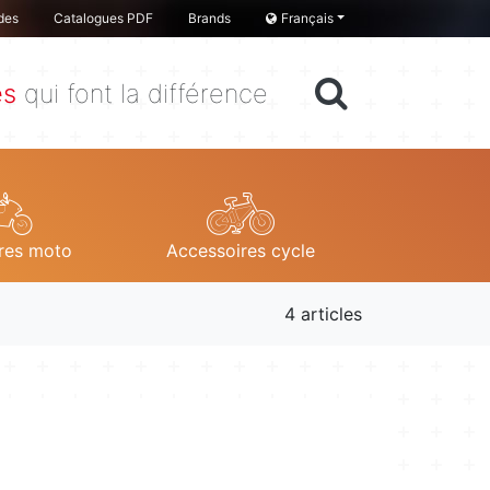
des
Catalogues PDF
Brands
Français
es
qui font la différence
res moto
Accessoires cycle
4 articles