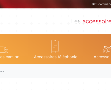
B2B comman
Les
accessoir
res camion
Accessoires téléphonie
Accessoi
---