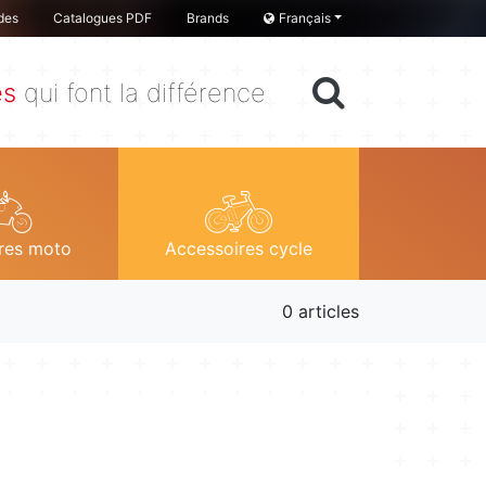
des
Catalogues PDF
Brands
Français
es
qui font la différence
res moto
Accessoires cycle
0 articles