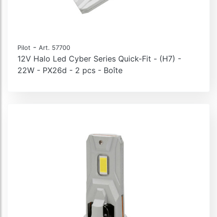
Halo Led Alien-X Series, kit de conversion LED
Halo Led Pro-Bike 1, kit de conversion LED
Halo Led Pro-Bike 2, kit de conversion LED
-
Pilot
Art. 57700
Halo Led Cheat box
12V Halo Led Cyber Series Quick-Fit - (H7) -
22W - PX26d - 2 pcs - Boîte