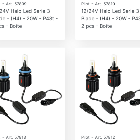
-
-
t
Art. 57809
Pilot
Art. 57810
24V Halo Led Serie 3
12/24V Halo Led Serie 3
de - (H4) - 20W - P43t -
Blade - (H4) - 20W - P43
cs - Boîte
2 pcs - Boîte
-
-
t
Art. 57813
Pilot
Art. 57812