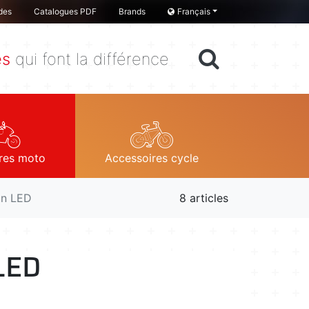
des
Catalogues PDF
Brands
Français
es
qui font la différence
res moto
Accessoires cycle
on LED
8 articles
 LED