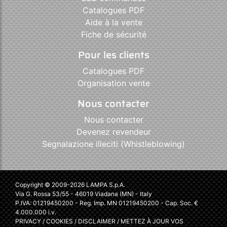
Catalogues PDF
Aide à la vente
Fiche de sécurité
Pour les clients
Catalogues PDF
Organisation vente
Nous contacter
Nous contacter
Devenez revendeur
Segnalazione illeciti (Whistleblowing)
Copyright © 2009-2026 LAMPA S.p.A.
Via G. Rossa 53/55 - 46019 Viadana (MN) - Italy
P.IVA: 01219450200 - Reg. Imp. MN 01219450200 - Cap. Soc. €
4.000.000 i.v.
PRIVACY
/
COOKIES
/
DISCLAIMER
/
METTEZ À JOUR VOS