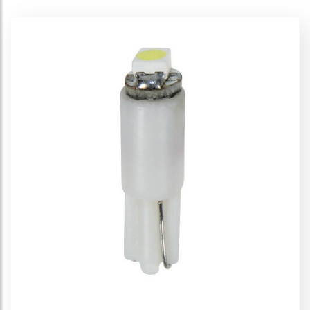
Ampoules LED - BA7s-BA9s-BAX9s
Ampoules LED - P21W
Ampoules LED - P21/5W
Ampoules LED - PY21W
Ampoules LED - S2
Ampoules LED - Siluro
Ampoules LED - T3
Ampoules LED - T5
Ampoules LED - T10-T15
Ampoules LED - T4W
Ampoules LED - W21/5W
Ampoules Multi-Led
Cheat-Box