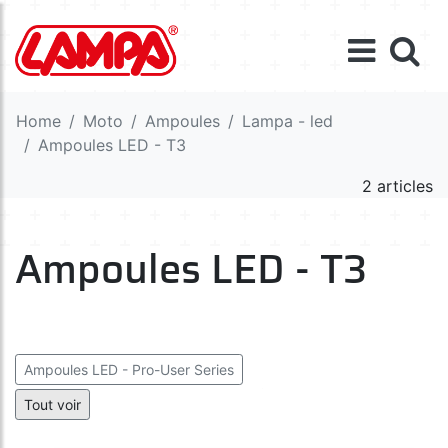
Home
Moto
Ampoules
Lampa - led
Ampoules LED - T3
2 articles
Ampoules LED - T3
Ampoules LED - Pro-User Series
Ampoules LED - Ultra-Lumen Series
Tout voir
Ampoules LED - B8,5d