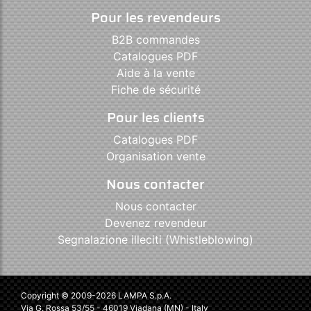
Pour les revendeurs
B2B commandes
Catalogues PDF
Aide à la vente
Fiche de sécurité
Pour les clients
Catalogues PDF
Organisation vente
Nous contacter
Nous contacter
Devenez revendeur
Segnalazione illeciti (Whistleblowing)
Copyright © 2009-2026 LAMPA S.p.A.
Via G. Rossa 53/55 - 46019 Viadana (MN) - Italy