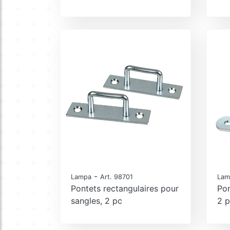
-
Lampa
Art. 98701
Lam
Pontets rectangulaires pour
Pon
sangles, 2 pc
2 