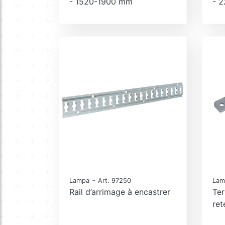
- 1520-1900 mm
- 
-
Lampa
Art. 97250
Lam
Rail d’arrimage à encastrer
Ter
ret