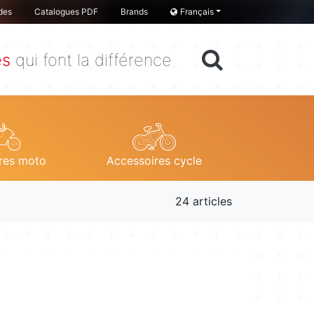
des
Catalogues PDF
Brands
Français
es
qui font la différence
res moto
Accessoires cycle
24 articles