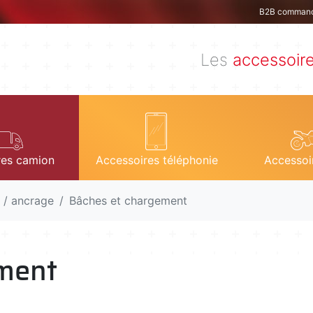
B2B comman
Les
accessoir
res camion
Accessoires téléphonie
Accessoi
n / ancrage
Bâches et chargement
ment