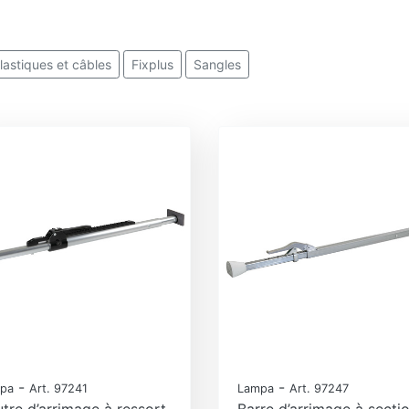
lastiques et câbles
Fixplus
Sangles
-
-
pa
Art. 97241
Lampa
Art. 97247
tre d’arrimage à ressort
Barre d’arrimage à secti