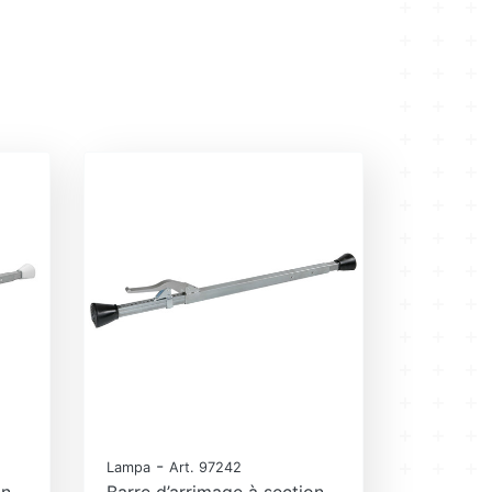
-
Lampa
Art. 97242
on
Barre d’arrimage à section