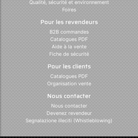
Qualité, sécurité et environnement
Foires
Pour les revendeurs
B2B commandes
Catalogues PDF
Aide à la vente
Fiche de sécurité
Pour les clients
Catalogues PDF
Organisation vente
Nous contacter
Nous contacter
Devenez revendeur
Segnalazione illeciti (Whistleblowing)