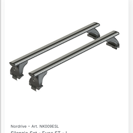
-
Nordrive
Art. NK009ESL
Silenzio Set - Evos ST - L