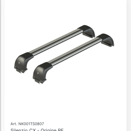
Art. NK001TS0807
Silenzio CX - Origine RF