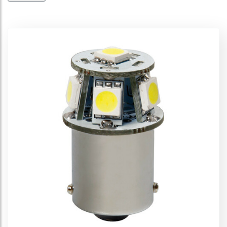
Ampoules LED - B8,5d
Ampoules LED - BA7s-BA9s-BAX9s
Ampoules LED - P21W
Ampoules LED - P21/5W
Ampoules LED - PY21W
Ampoules LED - Siluro
Ampoules LED - T3
Ampoules LED - T5
Ampoules LED - T10-T15
Ampoules LED - T4W
Ampoules LED - W21/5W
Ampoules Multi-Led
Panneaux à LED
Cheat-Box