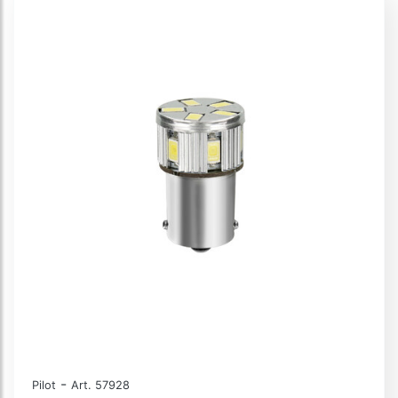
-
Pilot
Art. 57928