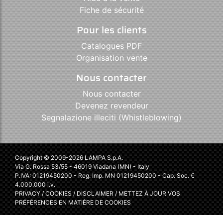
Fiche de sécurité
Pour les clients
Catalogues PDF
Organisation vente
Nous contacter
Nous contacter
Devenez revendeur
Segnalazione illeciti (Whistleblowing)
Copyright © 2009-2026 LAMPA S.p.A.
Via G. Rossa 53/55 - 46019 Viadana (MN) - Italy
P.IVA: 01219450200 - Reg. Imp. MN 01219450200 - Cap. Soc. €
4.000.000 i.v.
PRIVACY
/
COOKIES
/
DISCLAIMER
/
METTEZ À JOUR VOS
PRÉFÉRENCES EN MATIÈRE DE COOKIES