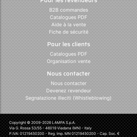
B2B commandes
Catalogues PDF
Aide à la vente
Fiche de sécurité
Pour les clients
Catalogues PDF
Organisation vente
Nous contacter
Nous contacter
Devenez revendeur
Segnalazione illeciti (Whistleblowing)
Copyright © 2009-2026 LAMPA S.p.A.
Via G. Rossa 53/55 - 46019 Viadana (MN) - Italy
P.IVA: 01219450200 - Reg. Imp. MN 01219450200 - Cap. Soc. €