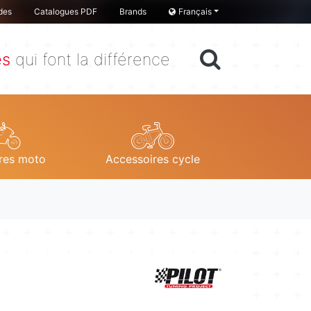
des
Catalogues PDF
Brands
Français
es
qui font la différence
res moto
Accessoires cycle