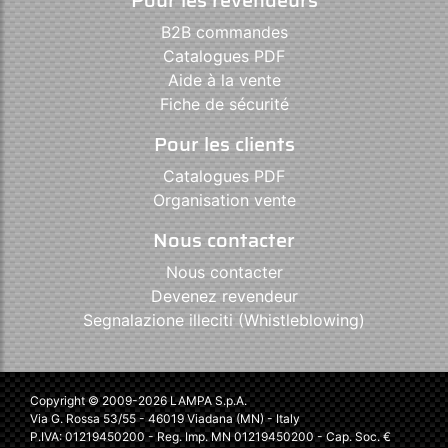
B2B commandes
Catalogues PDF
Aide à la vente
Fiche de sécurité
Pour les clients
Catalogues PDF
Organisation vente
Nous contacter
Nous contacter
Devenez revendeur
Segnalazione illeciti (Whistleblowing)
Copyright © 2009-2026 LAMPA S.p.A.
Via G. Rossa 53/55 - 46019 Viadana (MN) - Italy
P.IVA: 01219450200 - Reg. Imp. MN 01219450200 - Cap. Soc. €