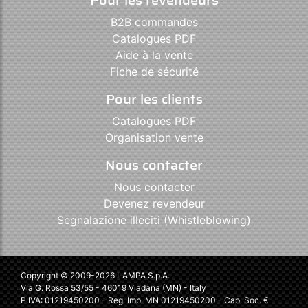
B2B commandes
Catalogues PDF
Aide à la vente
Fiche de sécurité
Pour les clients
Catalogues PDF
Organisation vente
Nous contacter
Nous contacter
Devenez revendeur
Segnalazione illeciti (Whistleblowing)
Copyright © 2009-2026 LAMPA S.p.A.
Via G. Rossa 53/55 - 46019 Viadana (MN) - Italy
P.IVA: 01219450200 - Reg. Imp. MN 01219450200 - Cap. Soc. €