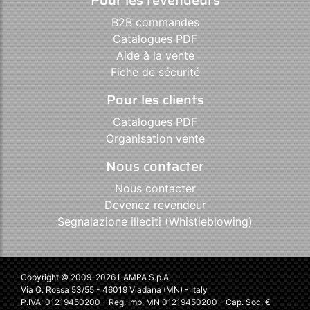
B2B commandes
Catalogues PDF
Aide à la vente
Fiche de sécurité
Pour les clients
Catalogues PDF
Organisation vente
Nous contacter
Nous contacter
Devenez revendeur
Segnalazione illeciti (Whistleblowing)
Copyright © 2009-2026 LAMPA S.p.A.
Via G. Rossa 53/55 - 46019 Viadana (MN) - Italy
P.IVA: 01219450200 - Reg. Imp. MN 01219450200 - Cap. Soc. €