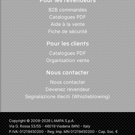
B2B commandes
Catalogues PDF
Aide à la vente
Fiche de sécurité
Pour les clients
Catalogues PDF
Organisation vente
Nous contacter
Nous contacter
Devenez revendeur
Segnalazione illeciti (Whistleblowing)
Copyright © 2009-2026 LAMPA S.p.A.
Via G. Rossa 53/55 - 46019 Viadana (MN) - Italy
P.IVA: 01219450200 - Reg. Imp. MN 01219450200 - Cap. Soc. €