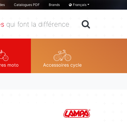
des
Catalogues PDF
Brands
Français
es
qui font la différence
res moto
Accessoires cycle