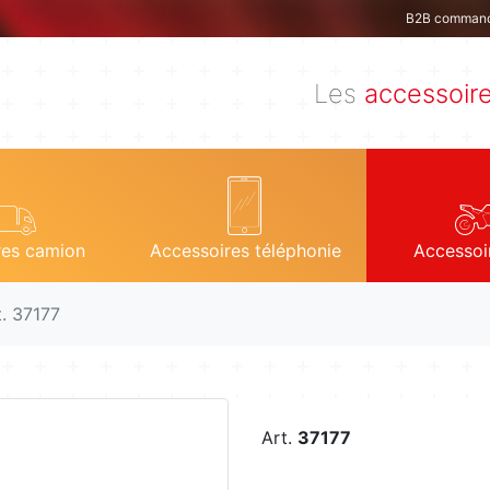
B2B comman
Les
accessoir
res camion
Accessoires téléphonie
Accessoi
t. 37177
Art.
37177