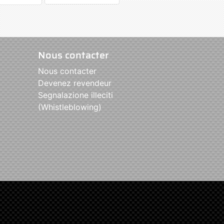
Nous contacter
Nous contacter
Devenez revendeur
Segnalazione illeciti
(Whistleblowing)