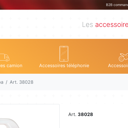
B2B comman
Les
accessoir
res camion
Accessoires téléphonie
Accessoi
pa
Art. 38028
Art.
38028