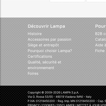
Découvrir Lampa
Pour
Histoire
B2B 
Accessoires par passion
Catal
Siège et entrepôt
Aide à
Pourquoi choisir Lampa?
Fiche 
Certifications
Qualité, sécurité et
environnement
Foires
Copyright © 2009-2026 LAMPA S.p.A.
Via G. Rossa 53/55 - 46019 Viadana (MN) - Italy
P.IVA: 01219450200 - Reg. Imp. MN 01219450200 - Cap. So
PRIVACY
/
COOKIES
/
DISCLAIMER
/
METTEZ À JOUR VOS