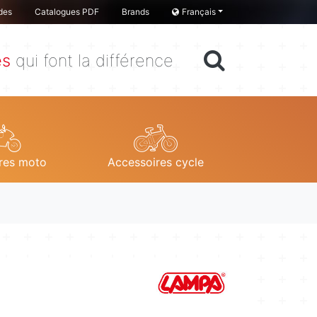
des
Catalogues PDF
Brands
Français
es
qui font la différence
res moto
Accessoires cycle