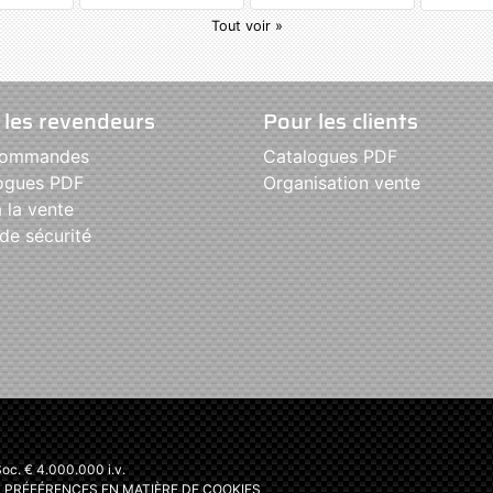
Tout voir »
 les revendeurs
Pour les clients
commandes
Catalogues PDF
ogues PDF
Organisation vente
 la vente
de sécurité
c. € 4.000.000 i.v.
 PRÉFÉRENCES EN MATIÈRE DE COOKIES