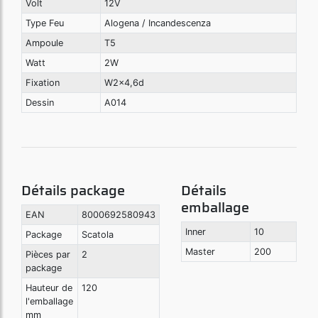
Volt
12V
Type Feu
Alogena / Incandescenza
Ampoule
T5
Watt
2W
Fixation
W2x4,6d
Dessin
A014
Détails package
Détails
emballage
EAN
8000692580943
Inner
10
Package
Scatola
Master
200
Pièces par
2
package
Hauteur de
120
l'emballage
mm