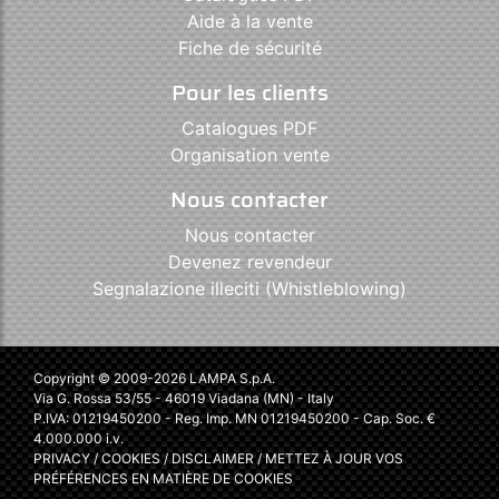
Aide à la vente
Fiche de sécurité
Pour les clients
Catalogues PDF
Organisation vente
Nous contacter
Nous contacter
Devenez revendeur
Segnalazione illeciti (Whistleblowing)
Copyright © 2009-2026 LAMPA S.p.A.
Via G. Rossa 53/55 - 46019 Viadana (MN) - Italy
P.IVA: 01219450200 - Reg. Imp. MN 01219450200 - Cap. Soc. €
4.000.000 i.v.
PRIVACY
/
COOKIES
/
DISCLAIMER
/
METTEZ À JOUR VOS
PRÉFÉRENCES EN MATIÈRE DE COOKIES