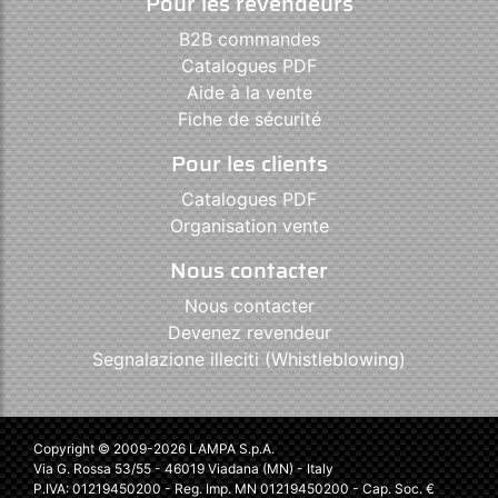
Pour les revendeurs
B2B commandes
Catalogues PDF
Aide à la vente
Fiche de sécurité
Pour les clients
Catalogues PDF
Organisation vente
Nous contacter
Nous contacter
Devenez revendeur
Segnalazione illeciti (Whistleblowing)
Copyright © 2009-2026 LAMPA S.p.A.
Via G. Rossa 53/55 - 46019 Viadana (MN) - Italy
P.IVA: 01219450200 - Reg. Imp. MN 01219450200 - Cap. Soc. €