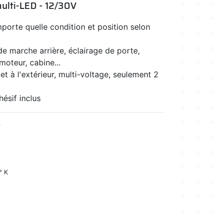
ulti-LED - 12/30V
mporte quelle condition et position selon
e marche arrière, éclairage de porte,
oteur, cabine...
r et à l'extérieur, multi-voltage, seulement 2
hésif inclus
0
° K