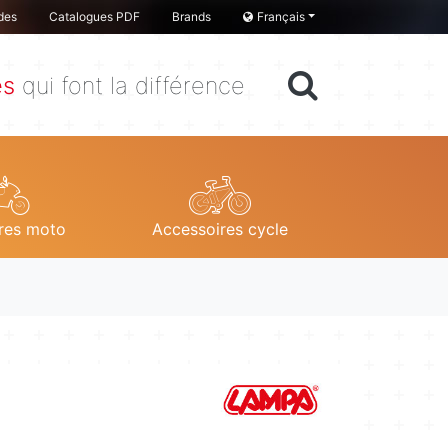
des
Catalogues PDF
Brands
Français
es
qui font la différence
res moto
Accessoires cycle