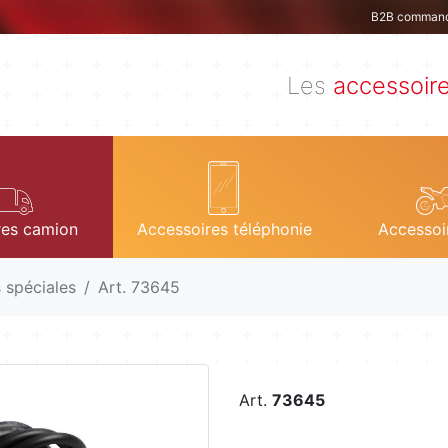
B2B comman
Les
accessoir
res camion
Accessoires téléphonie
Accessoi
 spéciales
Art. 73645
Art.
73645