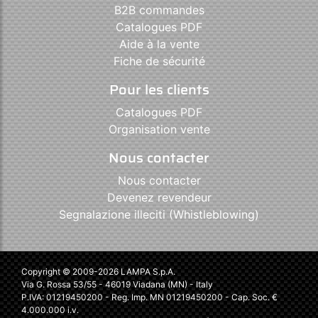
B2B commandes
Catalogues PDF
Aide à la vente
Fiche de sécurité
Pour les clients
Catalogues PDF
Organisation vente
Nous contacter
Nous contacter
Devenez revendeur
Segnalazione illeciti (Whistleblowing)
Copyright © 2009-2026 LAMPA S.p.A.
Via G. Rossa 53/55 - 46019 Viadana (MN) - Italy
P.IVA: 01219450200 - Reg. Imp. MN 01219450200 - Cap. Soc. €
4.000.000 i.v.