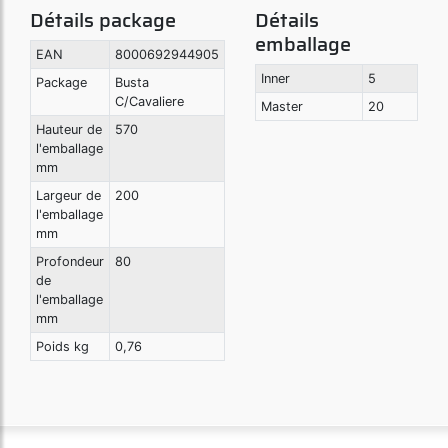
Détails package
Détails
emballage
EAN
8000692944905
Inner
5
Package
Busta
C/Cavaliere
Master
20
Hauteur de
570
l'emballage
mm
Largeur de
200
l'emballage
mm
Profondeur
80
de
l'emballage
mm
Poids kg
0,76