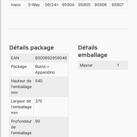
Iveco
S-Way
06/24>
95904
95905
95906
95907
Détails package
Détails
emballage
EAN
8000692959046
Master
1
Package
Busta +
Appendino
Hauteur de
540
l'emballage
mm
Largeur de
370
l'emballage
mm
Profondeur
90
de
l'emballage